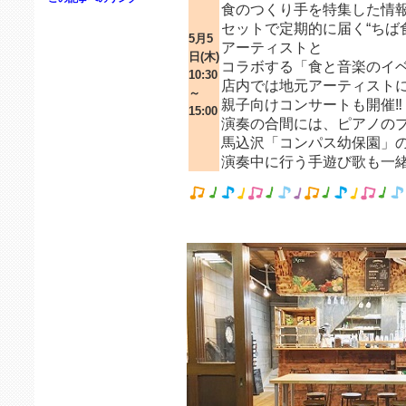
食のつくり手を特集した情
セットで定期的に届く“ちば
5月5
アーティストと
日(木)
コラボする「食と音楽のイベン
10:30
店内では地元アーティスト
～
親子向けコンサートも開催‼️
15:00
演奏の合間には、ピアノの
馬込沢「コンパス幼保園」の
演奏中に行う手遊び歌も一緒