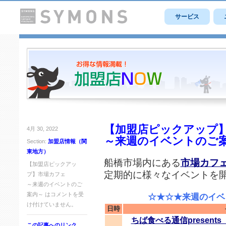
サービス
【加盟店ピックアップ
4月 30, 2022
～来週のイベントのご
Section:
加盟店情報（関
東地方）
船橋市場内にある
市場カフ
【加盟店ピックアッ
定期的に様々なイベントを
プ】市場カフェ
～来週のイベントのご
案内～ は
コメントを受
☆★☆★来週のイベン
け付けていません。
日時
ちば食べる通信presen
この記事へのリンク