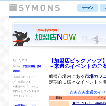
サービス
【加盟店ピックアップ
4月 16, 2022
～来週のイベントのご
Section:
加盟店情報（関
東地方）
船橋市場内にある
市場カフ
【加盟店ピックアッ
定期的に様々なイベントを
プ】市場カフェ
～来週のイベントのご
案内～ は
コメントを受
☆★☆★来週のイベン
け付けていません。
日時
イベ
書で、ひらく。 -Unleash 
この記事へのリンク