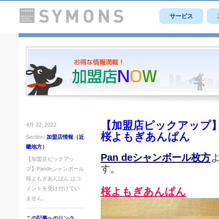
サービス
【加盟店ピックアップ】
4月 22, 2022
桜よもぎあんぱん
Section:
加盟店情報（近
畿地方）
Pan deシャンボール枚方
【加盟店ピックアッ
す。
プ】Pandeシャンボール
桜よもぎあんぱん は
コ
メントを受け付けてい
桜よもぎあんぱん
ません。
この記事へのリンク