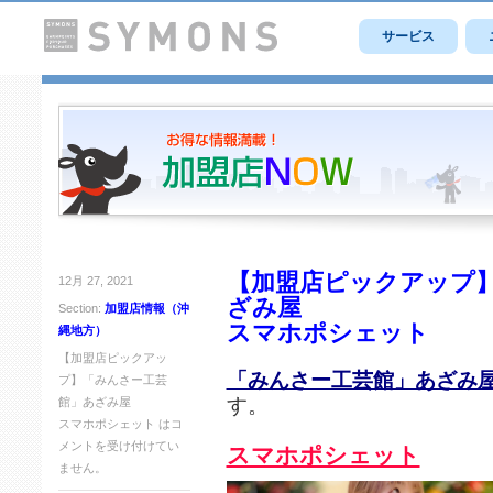
サービス
【加盟店ピックアップ
12月 27, 2021
ざみ屋
Section:
加盟店情報（沖
スマホポシェット
縄地方）
【加盟店ピックアッ
「みんさー工芸館」あざみ
プ】「みんさー工芸
す。
館」あざみ屋
スマホポシェット は
コ
メントを受け付けてい
スマホポシェット
ません。