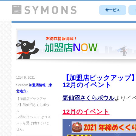
サービス
【加盟店ピックアップ
12月 9, 2021
12月のイベント
Section:
加盟店情報（東
北地方）
気仙沼さくらボウル
よりイ
【加盟店ピックアッ
プ】気仙沼さくらボウ
12月のイベント
ル
12月のイベント は
コメ
ントを受け付けていま
せん。