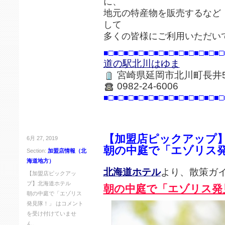
に、
地元の特産物を販売するなど
して
多くの皆様にご利用いただい
■□■□■□■□■□■□■□■□■□■□■□■□
道の駅北川はゆま
宮崎県延岡市北川町長井5
0982-24-6006
■□■□■□■□■□■□■□■□■□■□■□■□
【加盟店ピックアップ
6月 27, 2019
朝の中庭で「エゾリス
Section:
加盟店情報（北
海道地方）
北海道ホテル
より、散策ガ
【加盟店ピックアッ
プ】北海道ホテル
朝の中庭で「エゾリス発
朝の中庭で「エゾリス
発見隊！」 は
コメント
を受け付けていませ
ん。