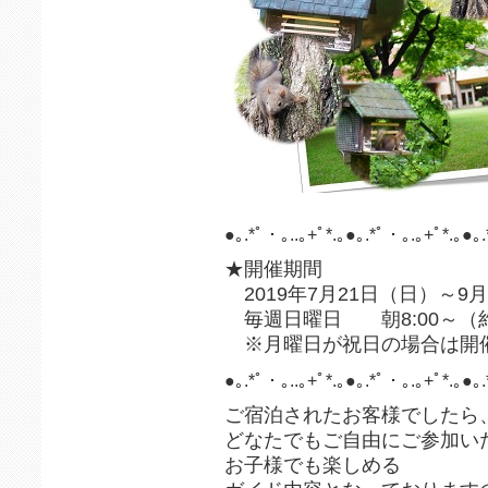
●｡.*ﾟ・｡..｡+ﾟ*.｡●｡.*ﾟ・｡.｡+ﾟ*.｡●｡.
★開催期間
2019年7月21日（日）～9
毎週日曜日 朝8:00～（約
※月曜日が祝日の場合は開
●｡.*ﾟ・｡..｡+ﾟ*.｡●｡.*ﾟ・｡.｡+ﾟ*.｡●｡.
ご宿泊されたお客様でしたら
どなたでもご自由にご参加い
お子様でも楽しめる