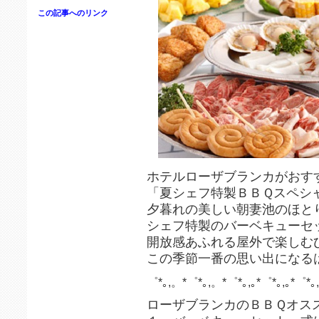
この記事へのリンク
ホテルローザブランカがおす
「夏シェフ特製ＢＢＱスペシ
夕暮れの美しい朝妻池のほと
シェフ特製のバーベキューセ
開放感あふれる屋外で楽しむ
この季節一番の思い出になる
゜*｡,。*゜*｡,。*゜*｡,｡*゜*｡,｡*゜*｡,
ローザブランカのＢＢＱオス