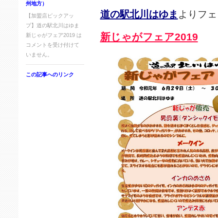
州地方）
道の駅北川はゆま
よりフェ
【加盟店ピックアッ
プ】道の駅北川はゆま
新じゃがフェア2019
新じゃがフェア2019 は
コメントを受け付けて
いません。
この記事へのリンク