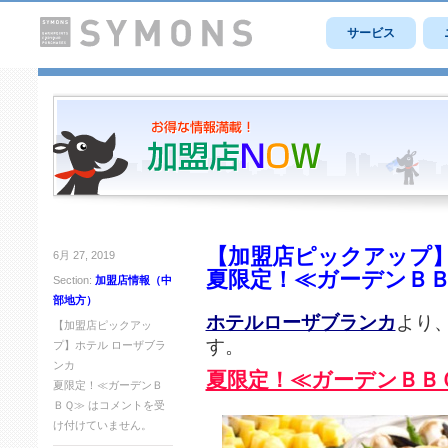
サービス
【加盟店ピックアップ】
6月 27, 2019
夏限定！≪ガーデンＢ
Section:
加盟店情報（中
部地方）
ホテルローザブランカ
より
【加盟店ピックアッ
す。
プ】ホテル ローザブラ
ンカ
夏限定！≪ガーデンＢＢ
夏限定！≪ガーデンＢ
ＢＱ≫ は
コメントを受
け付けていません。