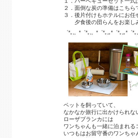
１．バーベキューセット一式
２．面倒な炭の準備はこちら
３．後片付けもホテルにお任
夕食後の団らんをお楽し
゜*｡,。*゜*｡,。*゜*｡,｡*゜*｡,｡*゜*｡,
ペットを飼っていて、
なかなか旅行に出かけられな
ローザブランカには
ワンちゃんも一緒に泊まれる
いつもはお留守番のワンちゃ