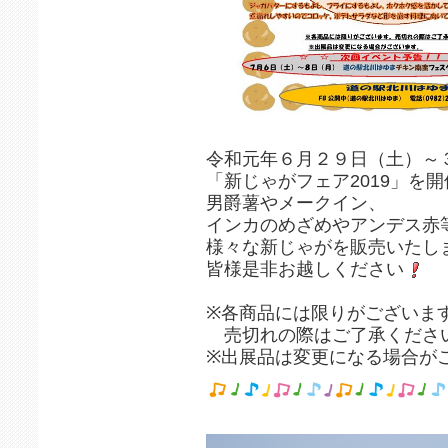
令和元年６月２９日（土）～
「新じゃがフェア2019」を
男爵薯やメークイン、
インカのめざめやアンデス赤
様々な新じゃがを販売いたし
皆様是非お越しください
※各商品には限りがございま
売切れの際はご了承くださ
※出展品は変更になる場合が