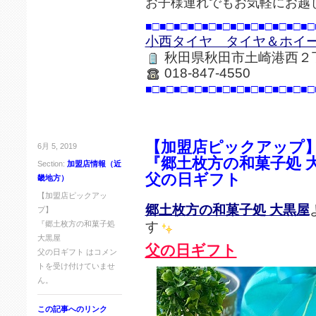
お子様連れでもお気軽にお越
■□■□■□■□■□■□■□■□■□■□■□■□
小西タイヤ タイヤ＆ホイ
秋田県秋田市土崎港西２
018-847-4550
■□■□■□■□■□■□■□■□■□■□■□■□
【加盟店ピックアップ
6月 5, 2019
『郷土枚方の和菓子処 
Section:
加盟店情報（近
父の日ギフト
畿地方）
【加盟店ピックアッ
郷土枚方の和菓子処 大黒屋
プ】
す
『郷土枚方の和菓子処
大黒屋
父の日ギフト
父の日ギフト は
コメン
トを受け付けていませ
ん。
この記事へのリンク