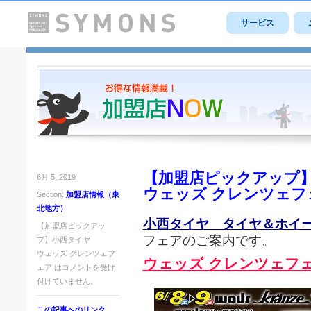
サービス
【加盟店ピックアップ
6月 5, 2019
ウェッズ クレンツェフ
Section:
加盟店情報（東
北地方）
小西タイヤ タイヤ＆ホイ
【加盟店ピックアッ
フェアのご案内です。
プ】小西タイヤ
ウェッズ クレンツェフ
ウェッズ クレンツェフ
ェア は
コメントを受け
付けていません。
この記事へのリンク