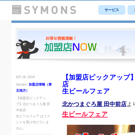
サービス
【加盟店ピックアップ】
6月 18, 2019
店
Section:
加盟店情報（東
生ビールフェア
北地方）
【加盟店ピックアッ
北かつまぐろ屋 田中前店
よ
プ】北かつまぐろ屋 田
中前店
生ビールフェア
生ビールフェア は
コメ
ントを受け付けていま
せん。