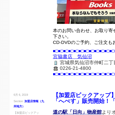
本のお問い合わせ、お取り寄
下さい。
CD-DVDのご予約、ご注文
■□■□■□■□■□■□■□■□■□■□■□■□
宮脇書店 気仙沼
宮城県気仙沼市仲町二丁目1
0226-21-4800
■□■□■□■□■□■□■□■□■□■□■□■□
【加盟店ピックアップ
6月 6, 2019
「へべす」販売開始！
Section:
加盟店情報（九
州地方）
道の駅「日向」物産館
より
【加盟店ピックアッ