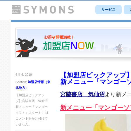
サービス
【加盟店ピックアップ
6月 6, 2019
新メニュー「マンゴー
Section:
加盟店情報（東
北地方）
宮脇書店 気仙沼
より新メ
【加盟店ピックアッ
プ】宮脇書店 気仙沼
新メニュー「マンゴーソ
新メニュー「マンゴー
ソフト」スタート！ は
コメントを受け付けて
いません。