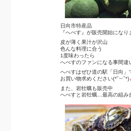
日向市特産品
『へべす』が販売開始になり
皮が薄く果汁が沢山
色んな料理に合う
1度味わったら
へべすのファンになる事間違
へべすはぜひ道の駅「日向」
お買い物求めください(*˘︶˘*)
また、岩牡蠣も販売中
へべすと岩牡蠣…最高の組み