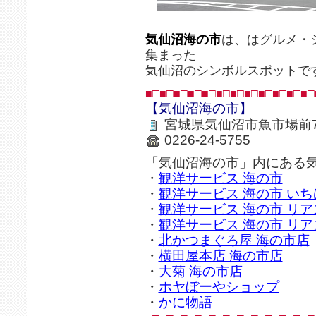
気仙沼海の市
は、はグルメ・
集まった
気仙沼のシンボルスポットで
■□■□■□■□■□■□■□■□■□■□■□■□
【気仙沼海の市】
宮城県気仙沼市魚市場前7-
0226-24-5755
「気仙沼海の市」内にある
・
観洋サービス 海の市
・
観洋サービス 海の市 い
・
観洋サービス 海の市 リ
・
観洋サービス 海の市 リ
・
北かつまぐろ屋 海の市店
・
横田屋本店 海の市店
・
大菊 海の市店
・
ホヤぼーやショップ
・
かに物語