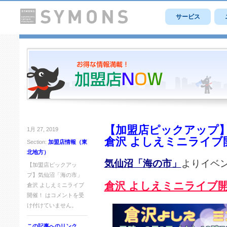
サービス
【加盟店ピックアップ
1月 27, 2019
倉沢 よしえミニライブ
Section:
加盟店情報（東
北地方）
気仙沼「海の市」
よりイベ
【加盟店ピックアッ
プ】気仙沼「海の市」
倉沢 よしえミニライブ
倉沢 よしえミニライブ
開催！ は
コメントを受
け付けていません。
この記事へのリンク