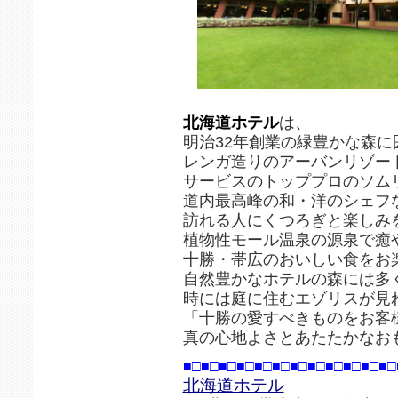
北海道ホテル
は、
明治32年創業の緑豊かな森に
レンガ造りのアーバンリゾー
サービスのトッププロのソム
道内最高峰の和・洋のシェフ
訪れる人にくつろぎと楽しみ
植物性モール温泉の源泉で癒
十勝・帯広のおいしい食をお
自然豊かなホテルの森には多
時には庭に住むエゾリスが見
「十勝の愛すべきものをお客
真の心地よさとあたたかなお
■□■□■□■□■□■□■□■□■□■□■□■□
北海道ホテル