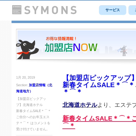
サービス
【加盟店ピックアップ
1月 20, 2019
新春タイムSALE＊⌒
Section:
加盟店情報（北
＊⌒＊
海道地方）
【加盟店ピックアッ
北海道ホテル
より、エステ
プ】北海道ホテル
新春タイムSALE＊⌒＊
新春タイムSALE＊⌒
ご自分へのお年玉エス
テ＊⌒＊ は
コメントを
⌒＊
受け付けていません。