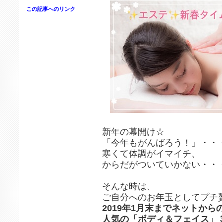
この記事へのリンク
新年の幕開け☆
「今年もがんばろう！」・・
寒くて体調がイマイチ、
からだがついていかない・・
そんな時は、
ご自分へのお年玉としてプチ
2019年1月末までネットから
人気の「ボディ＆フェイス」３