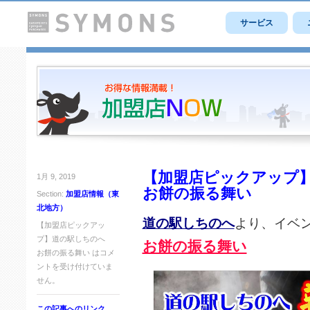
サービス
【加盟店ピックアップ
1月 9, 2019
お餅の振る舞い
Section:
加盟店情報（東
北地方）
道の駅しちのへ
より、イベ
【加盟店ピックアッ
プ】道の駅しちのへ
お餅の振る舞い
お餅の振る舞い は
コメ
ントを受け付けていま
せん。
この記事へのリンク