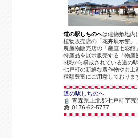
道の駅しちのへ
は建物敷地内
植物販売店の「花卉展示館」
農産物販売店の「産直七彩館
特産品を展示販売する「物産
3棟から構成されている道の
七戸町の新鮮な農作物やお土
種類豊富にご用意しておりま
■□■□■□■□■□■□■□■□■□■□■□■□
道の駅しちのへ
青森県上北郡七戸町字荒熊内
0176-62-5777
■□■□■□■□■□■□■□■□■□■□■□■□