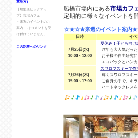
東地方）
船橋市場内にある
市場カフ
【加盟店ピックアッ
定期的に様々なイベントを
プ】市場カフェ
～来週のイベントのご
案内～ は
コメントを受
☆★☆★来週のイベント案内★
け付けていません。
日時
イベ
夏休み！子ども向け
この記事へのリンク
7月25日(水)
昨年も大人気だった
10:00～12:00
お子様の自由研究に
エコバックとハンカ
スワロフスキーで作
7月26日(木)
輝くスワロフスキー
15:00～17:00
ご自身の手で、キラ
ハートネックレスを