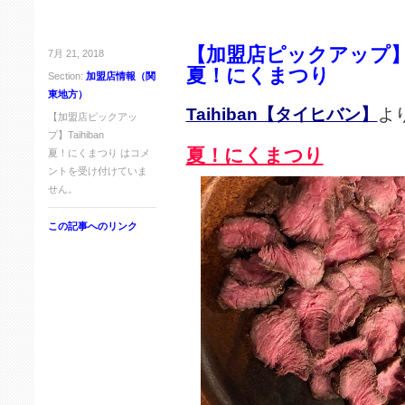
【加盟店ピックアップ】Ta
7月 21, 2018
夏！にくまつり
Section:
加盟店情報（関
東地方）
Taihiban【タイヒバン】
よ
【加盟店ピックアッ
プ】Taihiban
夏！にくまつり
夏！にくまつり は
コメ
ントを受け付けていま
せん。
この記事へのリンク