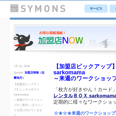
サービス
【加盟店ピックアップ
7月 21, 2018
sarkomama
Section:
加盟店情報（近
～来週のワークショッ
畿地方）
【加盟店ピックアッ
「枚方が好きやん！カード
プ】レンタルＢＯＸ
レンタルＢＯＸ sarkomam
sarkomama
～来週のワークショッ
定期的に様々なワークショ
プのご案内～ は
コメン
トを受け付けていませ
☆★☆★来週のワークショップ
ん。