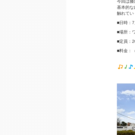
今回は膝
基本的な
触れてい
■日時：7月
■場所：
■定員：2
■料金：（
（学生）