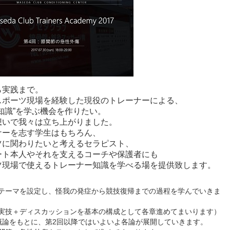
ら実践まで。
スポーツ現場を経験した現役のトレーナーによる、
知識”を学ぶ機会を作りたい。
想いで我々は立ち上がりました。
ナーを志す学生はもちろん、
ツに関わりたいと考えるセラピスト、
ート本人やそれを支えるコーチや保護者にも
ツ現場で使えるトレーナー知識を学べる場を提供致します。
テーマを設定し、怪我の発症から競技復帰までの過程を学んでいきま
実技＋ディスカッションを基本の構成として各章進めてまいります）
概論をもとに、第2回以降ではいよいよ各論が展開していきます。