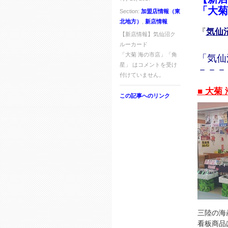
「大菊
Section:
加盟店情報（東
北地方）
,
新店情報
『
気仙
【新店情報】気仙沼ク
ルーカード
「大菊 海の市店」「角
「気仙
星」 は
コメントを受け
－－－
付けていません。
■ 大菊
この記事へのリンク
三陸の海
看板商品