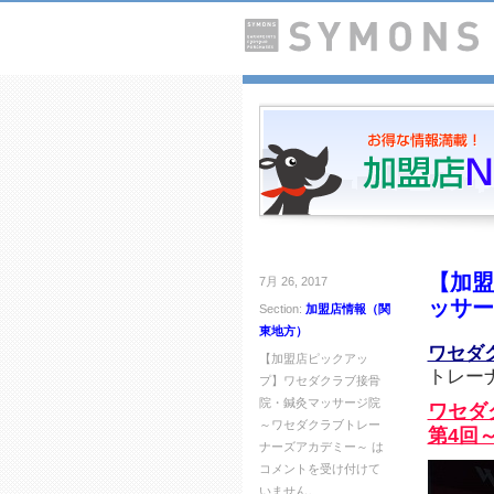
【加盟
7月 26, 2017
ッサー
Section:
加盟店情報（関
東地方）
ワセダ
【加盟店ピックアッ
トレー
プ】ワセダクラブ接骨
院・鍼灸マッサージ院
ワセダ
～ワセダクラブトレー
第4回
ナーズアカデミー～ は
コメントを受け付けて
いません。