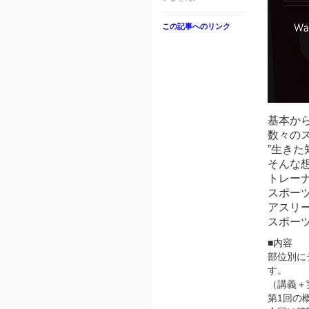
この記事へのリンク
基本か
数々の
”生きた
そんな
トレー
スポー
アスリ
スポー
■内容
部位別に
す。
（講義＋
第1回の