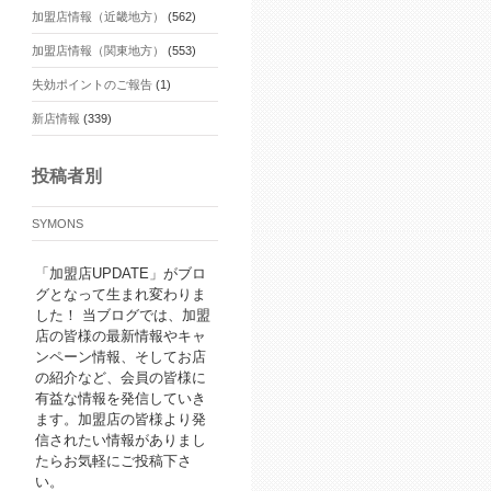
加盟店情報（近畿地方）
(562)
加盟店情報（関東地方）
(553)
失効ポイントのご報告
(1)
新店情報
(339)
投稿者別
SYMONS
「加盟店UPDATE」がブロ
グとなって生まれ変わりま
した！ 当ブログでは、加盟
店の皆様の最新情報やキャ
ンペーン情報、そしてお店
の紹介など、会員の皆様に
有益な情報を発信していき
ます。加盟店の皆様より発
信されたい情報がありまし
たらお気軽にご投稿下さ
い。