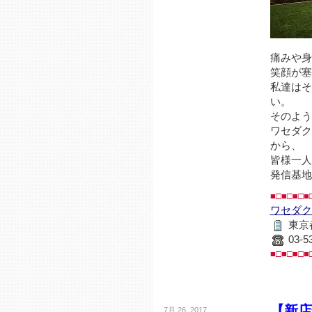
痛みや身
笑顔が
私達はそ
い。
そのよう
ワセダ
から、
皆様一人
発信基地
■□■□■□■
ワセダク
東京
03-5
■□■□■□■
【新店
7月 26, 2017