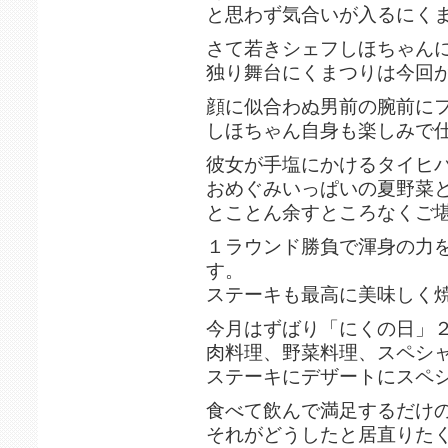
と思わず気合いが入るにく
さて若きシェフしほちゃん
独り舞台にくまつりは今回
顔に似合わぬ男前の腕前に
しほちゃん自身も楽しみで
彼女が手塩にかけるタイヒ
おめぐみいっぱいの夏野菜
とことん余すところなくご
１ラウンド勝負で渾身の力
す。
ステーキも最高に美味しく
今月はずばり「にくの日」
肉料理、野菜料理、スペシ
ステーキにデザートにスペ
食べて飲んで満足するだけ
それがどうしたと居直りた