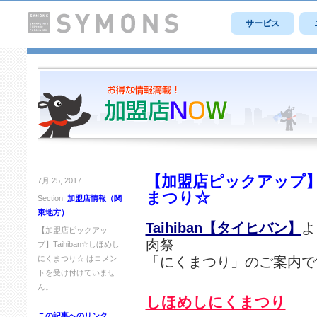
サービス
【加盟店ピックアップ】T
7月 25, 2017
まつり☆
Section:
加盟店情報（関
東地方）
Taihiban【タイヒバン】
よ
【加盟店ピックアッ
肉祭
プ】Taihiban☆しほめし
にくまつり☆ は
コメン
「にくまつり」のご案内で
トを受け付けていませ
ん。
しほめしにくまつり
この記事へのリンク