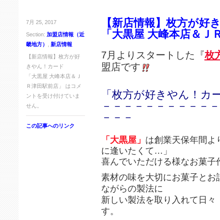
【新店情報】枚方が好
7月 25, 2017
「大黒屋 大峰本店＆Ｊ
Section:
加盟店情報（近
畿地方）
,
新店情報
7月よりスタートした『
枚
【新店情報】枚方が好
盟店です
きやん！カード
「大黒屋 大峰本店＆Ｊ
Ｒ津田駅前店」 は
コメ
「枚方が好きやん！カー
ントを受け付けていま
－－－－－－－－－－－
せん。
－－－
この記事へのリンク
「大黒屋」
は創業天保年間よ
に逢いたくて…」
喜んでいただける様なお菓子
素材の味を大切にお菓子とお
ながらの製法に
新しい製法を取り入れて日々
す。