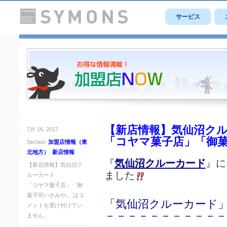
サービス
【新店情報】気仙沼ク
7月 16, 2017
「コヤマ菓子店」「御
Section:
加盟店情報（東
北地方）
,
新店情報
『
気仙沼クルーカード
』に
【新店情報】気仙沼ク
ました
ルーカード
「コヤマ菓子店」「御
菓子司いさみや」 は
コ
「気仙沼クルーカード」
メントを受け付けてい
－－－－－－－－－－－
ません。