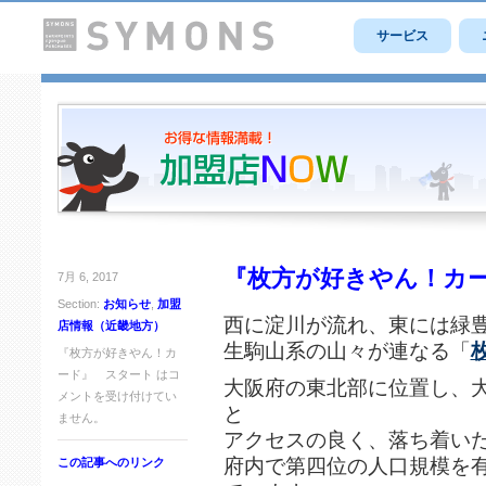
サービス
『枚方が好きやん！カ
7月 6, 2017
Section:
お知らせ
,
加盟
西に淀川が流れ、東には緑
店情報（近畿地方）
生駒山系の山々が連なる「
『枚方が好きやん！カ
ード』 スタート は
コ
大阪府の東北部に位置し、大
メントを受け付けてい
と
ません。
アクセスの良く、落ち着い
府内で第四位の人口規模を
この記事へのリンク