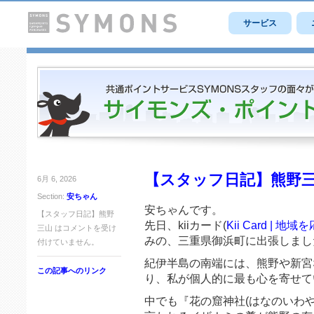
サービス
【スタッフ日記】熊野
6月 6, 2026
Section:
安ちゃん
安ちゃんです。
【スタッフ日記】熊野
先日、kiiカード(
Kii Card |
三山 は
コメントを受け
みの、三重県御浜町に出張しまし
付けていません。
紀伊半島の南端には、熊野や新宮
この記事へのリンク
り、私が個人的に最も心を寄せて
中でも『花の窟神社(はなのいわ