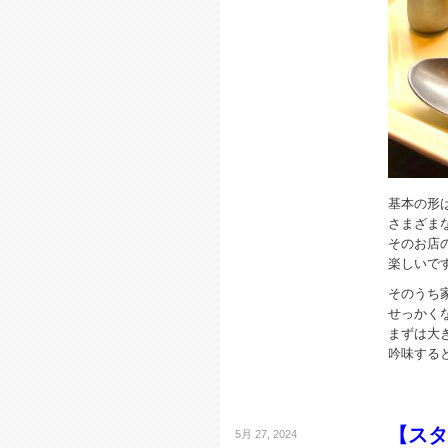
基本の形
さまざま
そのお店
楽しいで
そのうち
せっかく
まずは大
吟味する
【スタ
5月 27, 2024