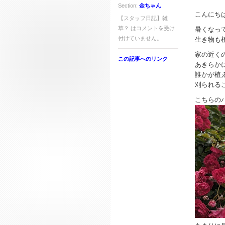
Section:
金ちゃん
こんにち
【スタッフ日記】雑
草？ は
コメントを受け
暑くなっ
付けていません。
生き物も
家の近く
この記事へのリンク
あきらか
誰かが植
刈られる
こちらの