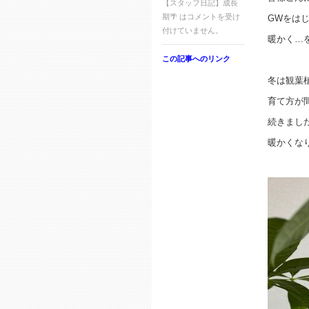
【スタッフ日記】成長
期🌴 は
コメントを受け
GWをは
付けていません。
暖かく…
この記事へのリンク
冬は観葉
育て方が
続きまし
暖かくな