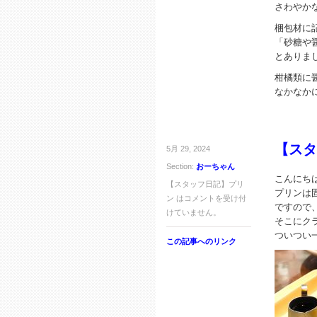
さわやか
梱包材に
「砂糖や
とありま
柑橘類に
なかなか
【スタ
5月 29, 2024
Section:
おーちゃん
こんにち
【スタッフ日記】プリ
プリンは
ン は
コメントを受け付
ですので
けていません。
そこにク
ついつい
この記事へのリンク