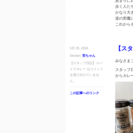
あまりに
歩く人た
かなり大
道の邪魔
これから
【スタ
5月 25, 2024
Section:
安ちゃん
みなさま
【スタッフ日記】スパ
イスカレー は
コメント
スタッフ
を受け付けていませ
からカレ
ん。
この記事へのリンク