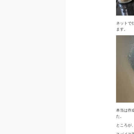
ネットで
ます。
本当は作
た。
ところが