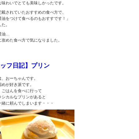
な味わいでとても美味しかったです。
記載されていたおすすめの食べ方で、
醤油をつけて食べるのもおすすです！」
した。
醤油…
に攻めた食べ方で気になりました。
ッフ日記】プリン
は、おーちゃんです。
固めが好き派です。
、ごはんを食べに行って
ラシカルなプリンがあると
一緒に頼んでしまいます・・・