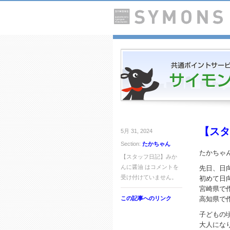
【スタ
5月 31, 2024
Section:
たかちゃん
たかちゃ
【スタッフ日記】みか
んに醤油 は
コメントを
先日、日
受け付けていません。
初めて日
宮崎県で
この記事へのリンク
高知県で
子どもの
大人にな