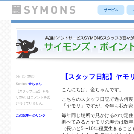
サービス
【スタッフ日記】ヤモリ2
5月 25, 2026
Section:
金ちゃん
こんにちは。金ちゃんです。
【スタッフ日記】ヤモ
リ2026 は
コメントを受
こちらのスタッフ日記で過去何度
け付けていません。
「ヤモリ」ですが、今年も我が家
毎年同じ場所で見かけるので定住
この記事へのリンク
調べてみるとヤモリの寿命は数年
（長いと5〜10年程度生きるこ