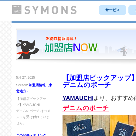
サービス
【加盟店ピックアップ】Y
5月 27, 2025
デニムのポーチ
Section:
加盟店情報（東
北地方）
YAMAUCHI
より、おすすめ
【加盟店ピックアッ
プ】YAMAUCHI
デニムのポーチ
デニムのポーチ は
コメ
ントを受け付けていま
せん。
この記事へのリンク