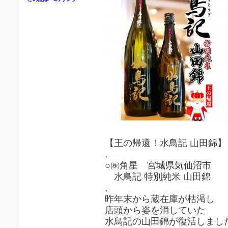
【王の帰還！水鳥記 山田錦】
,
○㈱角星 宮城県気仙沼市
水鳥記 特別純米 山田錦
,
昨年末から蔵在庫が枯渇し
店頭から姿を消していた
水鳥記の山田錦が復活しまし