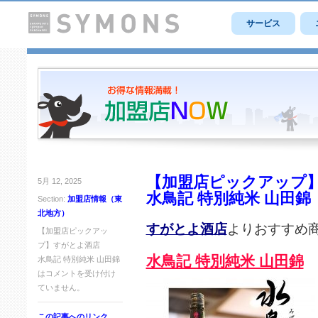
サービス
【加盟店ピックアップ
5月 12, 2025
水鳥記 特別純米 山田錦
Section:
加盟店情報（東
北地方）
すがとよ酒店
よりおすすめ
【加盟店ピックアッ
プ】すがとよ酒店
水鳥記 特別純米 山田錦
水鳥記 特別純米 山田錦
は
コメントを受け付け
ていません。
この記事へのリンク