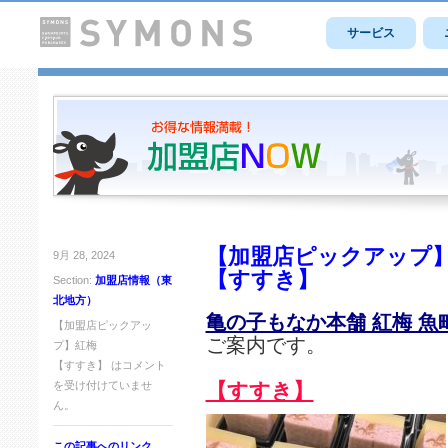
サービス
【加盟店ピックアップ
9月 28, 2024
【すすき】
Section:
加盟店情報（東
北地方）
亀の子もなか本舗 紅梅 魚
【加盟店ピックアッ
ご案内です。
プ】紅梅
【すすき】 は
コメント
を受け付けていませ
【すすき】
ん。
この記事へのリンク