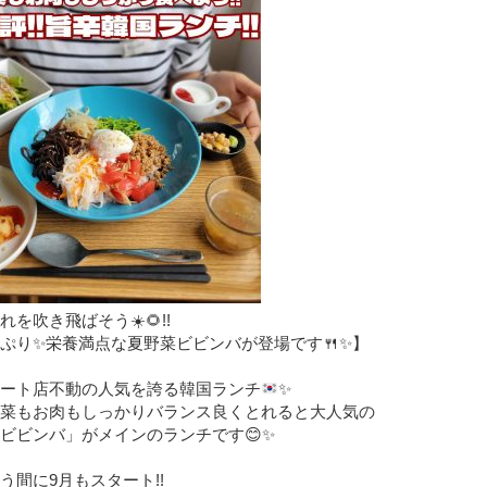
を吹き飛ばそう☀️🌻!!
ぷり✨栄養満点な夏野菜ビビンバが登場です🍴✨】
ート店不動の人気を誇る韓国ランチ
✨
菜もお肉もしっかりバランス良くとれると大人気の
ビビンバ」がメインのランチです😊✨
う間に9月もスタート!!