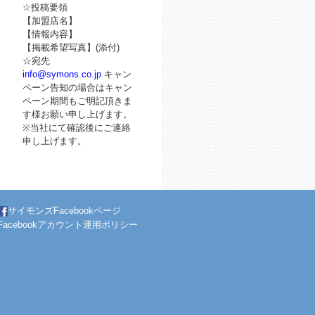
☆投稿要領
【加盟店名】
【情報内容】
【掲載希望写真】(添付)
☆宛先
info@symons.co.jp
キャン
ペーン告知の場合はキャン
ペーン期間もご明記頂きま
す様お願い申し上げます。
※当社にて確認後にご連絡
申し上げます。
サイモンズFacebookページ
Facebookアカウント運用ポリシー