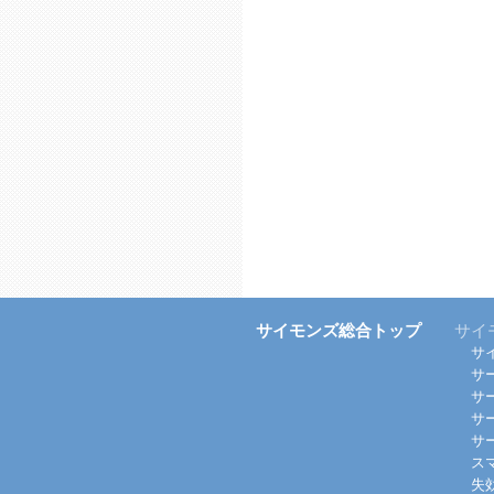
サイモンズ総合トップ
サイ
サ
サ
サ
サ
サ
ス
失