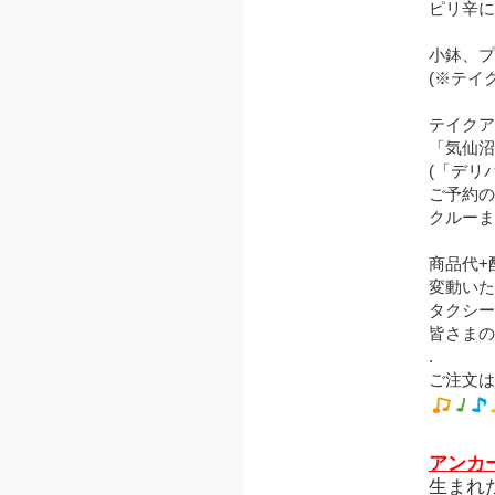
ピリ辛に
小鉢、プ
(※テイ
テイクア
「気仙沼
(「デリ
ご予約の
クルーま
商品代+
変動いた
タクシー
皆さまの
.
ご注文は0
アンカ
生まれ