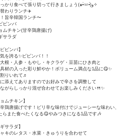
今週もしっかり食べて張り切って行きましょう(๑•̀ㅂ•́)و✧
替わりランチ✈️
！旨辛韓国ランチ〜
ビビンバ
ョムチキン(甘辛鶏唐揚げ)
ギサラダ
ビビンバ】
気を誇る✨ビビンバ！！
大根・人参・もやし・キクラゲ・豆苗にひき肉と
具材の入った彩り鮮やか！ボリューム満点な1品に😋✨
割りいれて♬
に添えてありますのでお好みで辛さを調整して
ながらしっかり混ぜ合わせてお楽しみください🍴✨
ョムチキン】
辛鶏唐揚げです！ピリ辛な味付けでジューシーな味わい、
たらまた食べたくなる😋やみつきになる1品です🎶
ギサラダ】
ャキのレタス・水菜・きゅうりを合わせて