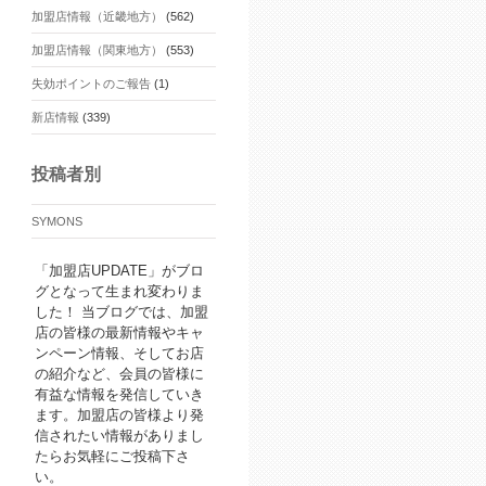
加盟店情報（近畿地方）
(562)
加盟店情報（関東地方）
(553)
失効ポイントのご報告
(1)
新店情報
(339)
投稿者別
SYMONS
「加盟店UPDATE」がブロ
グとなって生まれ変わりま
した！ 当ブログでは、加盟
店の皆様の最新情報やキャ
ンペーン情報、そしてお店
の紹介など、会員の皆様に
有益な情報を発信していき
ます。加盟店の皆様より発
信されたい情報がありまし
たらお気軽にご投稿下さ
い。