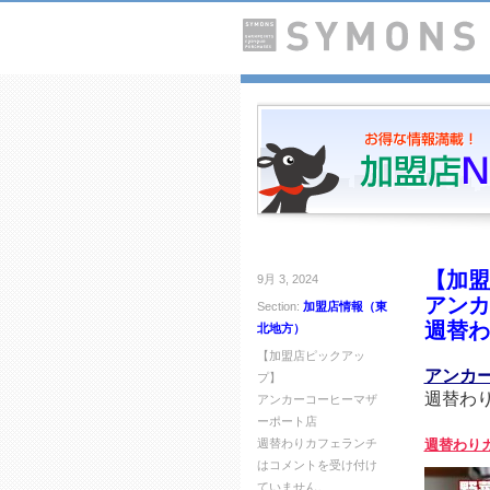
【加盟
9月 3, 2024
アンカ
Section:
加盟店情報（東
週替わ
北地方）
【加盟店ピックアッ
アンカ
プ】
週替わ
アンカーコーヒーマザ
ーポート店
週替わりカフェランチ
週替わり
は
コメントを受け付け
ていません。