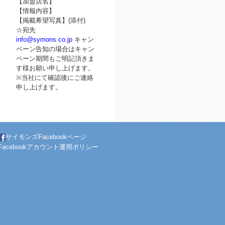
【加盟店名】
【情報内容】
【掲載希望写真】(添付)
☆宛先
info@symons.co.jp
キャン
ペーン告知の場合はキャン
ペーン期間もご明記頂きま
す様お願い申し上げます。
※当社にて確認後にご連絡
申し上げます。
サイモンズFacebookページ
Facebookアカウント運用ポリシー