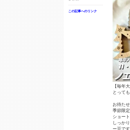
この記事へのリンク
【毎年大好
⁡⁡とっ
⁡⁡
⁡お待た
⁡季節限
ショート
しっかり
ー豆です