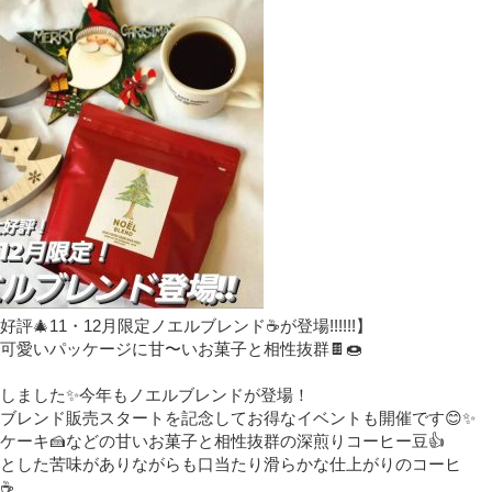
評🎄11・12月限定ノエルブレンド☕が登場!!!!!!】⁡⁡⁡
ても可愛いパッケージに甘〜いお菓子と相性抜群🍫🍩⁡
せしました✨今年もノエルブレンドが登場！⁡
定ブレンド販売スタートを記念してお得なイベントも開催です😊✨
ケーキ🍰などの甘いお菓子と相性抜群の深煎りコーヒー豆👍
とした苦味がありながらも口当たり滑らかな仕上がりのコーヒ
☕️