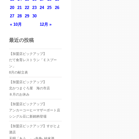
20
21
22
23
24
25
26
27
28
29
30
« 10月
12月 »
最近の投稿
【加盟店ピックアップ】
だて食育レストラン「Ｅスプー
ン」
8月の献立表
【加盟店ピックアップ】
北かつまぐろ屋 海の市店
８月のお休み
【加盟店ピックアップ】
アンカーコーヒーマザーポート店
シングル豆に新銘柄登場
【加盟店ピックアップ】すがとよ
酒店
天明「あう。」 -赤身- 純米酒