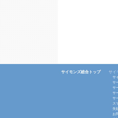
サイモンズ総合トップ
サイ
サ
サ
サ
サ
サ
ス
失
お