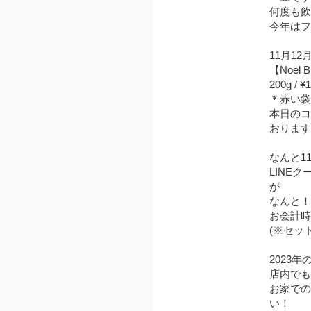
何度も飲
今年はフ
11月12
【Noel
200g / 
＊赤い袋
本日のコ
おります
なんと11/
LINE
が
なんと！
お会計時
⁡(※セ
2023年
⁡店内で
⁡お家で
い！⁡⁡