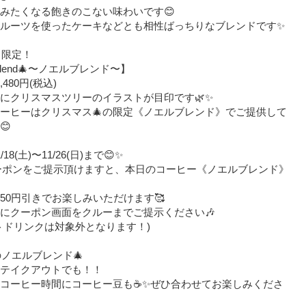
みたくなる飽きのこない味わいです😊
ルーツを使ったケーキなどとも相性ばっちりなブレンドです✨
月限定！
 Blend🎄〜ノエルブレンド〜】
¥1,480円(税込)
にクリスマスツリーのイラストが目印です🌿✨
ーヒーはクリスマス🎄の限定《ノエルブレンド》でご提供して
😊
18(土)〜11/26(日)まで😊✨
クーポンをご提示頂けますと、本日のコーヒー《ノエルブレンド》
50円引きでお楽しみいただけます🥰
にクーポン画面をクルーまでご提示ください🎶⁡
ットドリンクは対象外となります！)
のノエルブレンド🎄⁡
もテイクアウトでも！！⁡
のコーヒー時間にコーヒー豆も☕✨⁡ぜひ合わせてお楽しみくださ