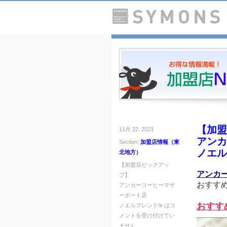
【加盟
11月 22, 2023
アンカ
Section:
加盟店情報（東
ノエル
北地方）
【加盟店ピックアッ
アンカ
プ】
おすす
アンカーコーヒーマザ
ーポート店
おすす
ノエルブレンド☕ は
コ
メントを受け付けてい
ません。