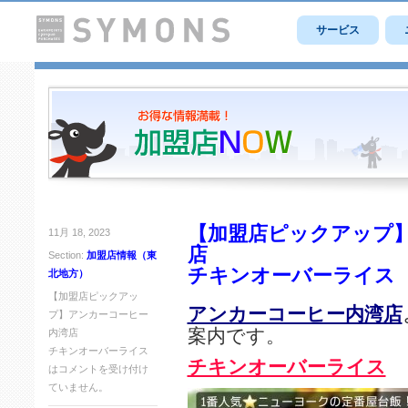
サービス
【加盟店ピックアップ】
11月 18, 2023
店
Section:
加盟店情報（東
チキンオーバーライス
北地方）
【加盟店ピックアッ
アンカーコーヒー内湾店
プ】アンカーコーヒー
案内です。
内湾店
チキンオーバーライス
チキンオーバーライス
は
コメントを受け付け
ていません。