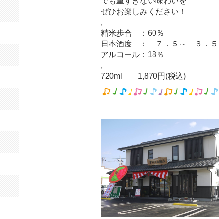
でも重すぎない味わいを
ぜひお楽しみください！
,
精米歩合 ：60％
日本酒度 ：－７．５～－６．５
アルコール：18％
,
720ml 1,870円(税込)