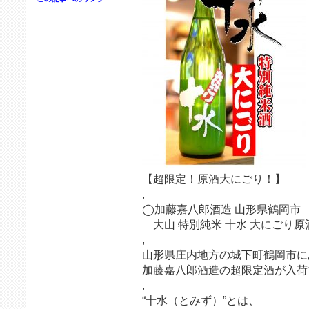
【超限定！原酒大にごり！】
,
◯加藤嘉八郎酒造 山形県鶴岡市
大山 特別純米 十水 大にごり原
,
山形県庄内地方の城下町鶴岡市に
加藤嘉八郎酒造の超限定酒が入荷
,
“十水（とみず）”とは、