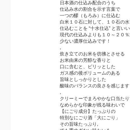
日本酒の仕込み配合のうち
仕込み水の割合を示す言葉で
一つの醪（もろみ）に仕込む
白米１０石に対して、１０石の水
仕込むことを “十水仕込” と言いい
現代の仕込みよりも１０～２０％
少ない濃厚仕込みです！
,
炊き立てのお米を彷彿とさせる
お米由来の芳醇な香りと
口に含むと、ピリッとした
ガス感の後ボリュームのある
旨味としっかりとした
酸味のバランスの良さを感じます
,
クリーミーでまろやかな口当たり
なめらかな印象が残る味わいで
【にごり成分】たっぷりの
特別なにごり酒「大にごり」
その旨味たっぷり,