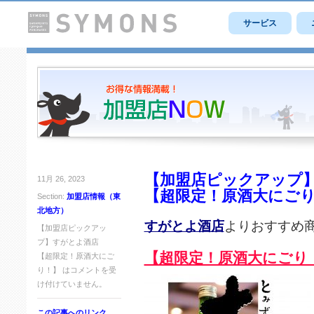
サービス
【加盟店ピックアップ
11月 26, 2023
【超限定！原酒大にご
Section:
加盟店情報（東
北地方）
すがとよ酒店
よりおすすめ
【加盟店ピックアッ
プ】すがとよ酒店
【超限定！原酒大にごり
【超限定！原酒大にご
り！】 は
コメントを受
け付けていません。
この記事へのリンク