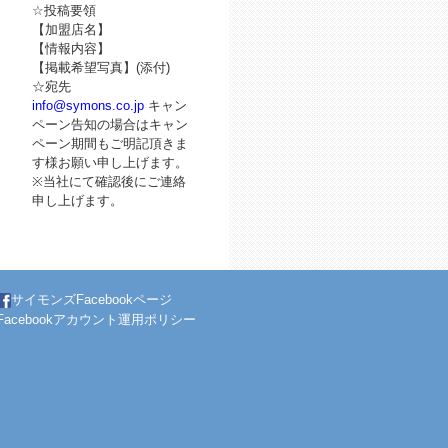
☆投稿要領
【加盟店名】
【情報内容】
【掲載希望写真】(添付)
☆宛先
info@symons.co.jp
キャン
ペーン告知の場合はキャン
ペーン期間もご明記頂きま
す様お願い申し上げます。
※当社にて確認後にご連絡
申し上げます。
サイモンズFacebookページ
Facebookアカウント運用ポリシー