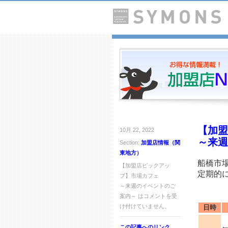
【加盟
10月 22, 2022
～来週
Section:
加盟店情報（関
東地方）
船橋市
【加盟店ピックアッ
定期的
プ】市場カフェ
～来週のイベントのご
☆★
案内～ は
コメントを受
け付けていません。
日時
この記事へのリンク