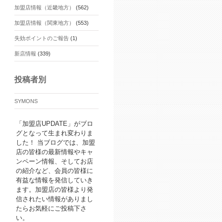
加盟店情報（近畿地方）
(562)
加盟店情報（関東地方）
(553)
失効ポイントのご報告
(1)
新店情報
(339)
投稿者別
SYMONS
「加盟店UPDATE」がブロ
グとなって生まれ変わりま
した！ 当ブログでは、加盟
店の皆様の最新情報やキャ
ンペーン情報、そしてお店
の紹介など、会員の皆様に
有益な情報を発信していき
ます。加盟店の皆様より発
信されたい情報がありまし
たらお気軽にご投稿下さ
い。