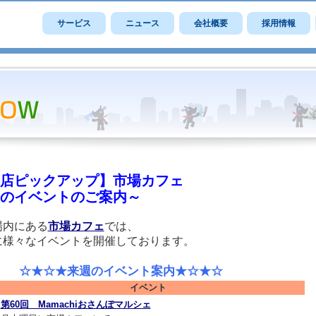
サービス
ニュース
会社概要
採用情報
店ピックアップ】市場カフェ
のイベントのご案内～
場内にある
市場カフェ
では、
に様々なイベントを開催しております。
☆★来週のイベント案内★☆★☆
イベント
第60回 Mamachiおさんぽマルシェ