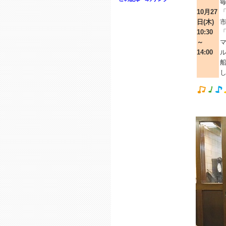
10月27
「
日(木)
10:30
「
～
マ
14:00
し