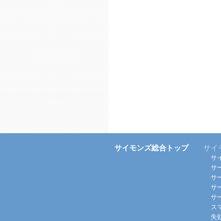
サイモンズ総合トップ
サイ
サ
サ
サ
サ
サ
ス
失