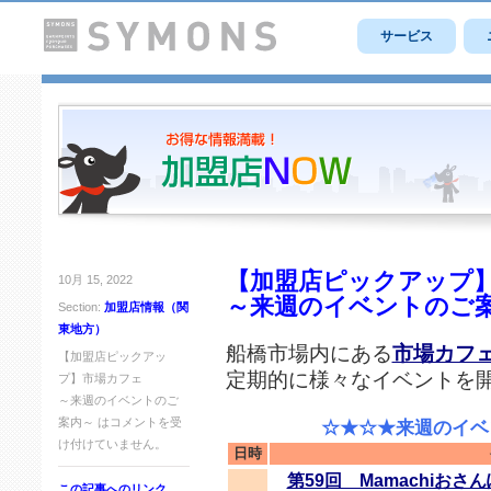
サービス
【加盟店ピックアップ
10月 15, 2022
～来週のイベントのご
Section:
加盟店情報（関
東地方）
船橋市場内にある
市場カフ
【加盟店ピックアッ
定期的に様々なイベントを
プ】市場カフェ
～来週のイベントのご
案内～ は
コメントを受
☆★☆★来週のイベン
け付けていません。
日時
第59回 Mamachiおさ
この記事へのリンク