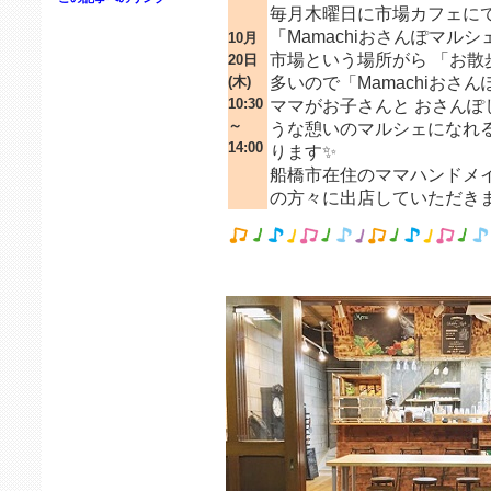
毎月木曜日に市場カフェに
「Mamachiおさんぽマル
10月
市場という場所がら 「お
20日
(木)
多いので「Mamachiおさ
10:30
ママがお子さんと おさんぽ
～
うな憩いのマルシェになれ
14:00
ります✨
船橋市在住のママハンドメ
の方々に出店していただきま