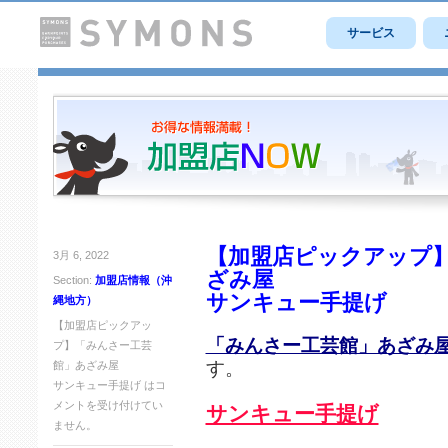
サービス
【加盟店ピックアップ
3月 6, 2022
ざみ屋
Section:
加盟店情報（沖
サンキュー手提げ
縄地方）
【加盟店ピックアッ
「みんさー工芸館」あざみ
プ】「みんさー工芸
す。
館」あざみ屋
サンキュー手提げ は
コ
メントを受け付けてい
サンキュー手提げ
ません。