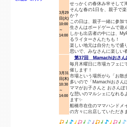
せっかくの春休み🌸そして
そんな春の1日を、親子で
3月29
か？
日(火)
この日は、親子一緒に参加
10:00
生さんはボードゲームで遊んでい
～
しかも出店者の中には、MyF
14:00
るライターさんたちも！
楽しい地元は自分たちで盛
思いで、みなさんに楽しい春
第37回 Mamachiおさ
毎月木曜日に市場カフェにて
催します！
3月31
市場という場所がら「お散
日(木)
多いので「Mamachiおさ
10:30
ママがお子さんと おさん
～
な憩いのマルシェになれる
14:00
ます✨
船橋市在住のママハンドメ
の方々に出店していただきま