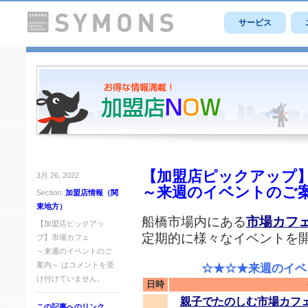
サービス
【加盟店ピックアップ
3月 26, 2022
～来週のイベントのご
Section:
加盟店情報（関
東地方）
船橋市場内にある
市場カフ
【加盟店ピックアッ
定期的に様々なイベントを
プ】市場カフェ
～来週のイベントのご
案内～ は
コメントを受
☆★☆★来週のイベン
け付けていません。
日時
親子でたのしむ市場カフェ
この記事へのリンク