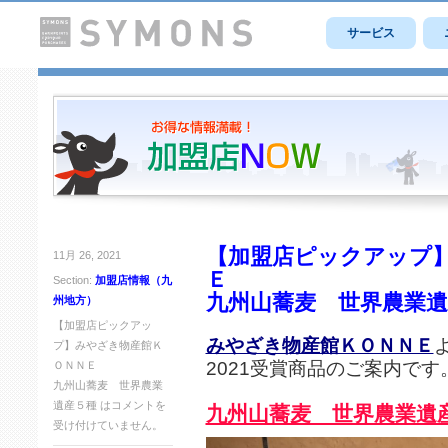
サービス
【加盟店ピックアップ
11月 26, 2021
Ｅ
Section:
加盟店情報（九
九州山蕎麦 世界農業遺
州地方）
【加盟店ピックアッ
みやざき物産館ＫＯＮＮＥ
よ
プ】みやざき物産館Ｋ
2021受賞商品のご案内です
ＯＮＮＥ
九州山蕎麦 世界農業
遺産５種 は
コメントを
九州山蕎麦 世界農業遺
受け付けていません。