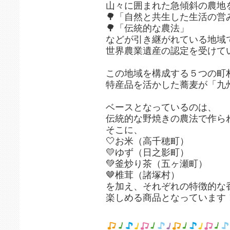
山々に囲まれた急傾斜の農地
🌳「自然と共生した生活の営
🌳「伝統的な農法」
などが引き継がれている地域
世界農業遺産の認定を受けて
この地域を構成する５つの町
特産品を活かした蕎麦が「九
ベースとなっているのは、
伝統的な野焼きの農法で作ら
そこに、
🤍お米（高千穂町）
💛ゆず（日之影町）
💚釜炒り茶（五ヶ瀬町）
🤎椎茸（諸塚村）
を加え、それぞれの特徴的な
楽しめる商品となっています