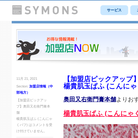
サービス
【加盟店ピックアップ
11月 21, 2021
楊貴肌玉ぱふ (こんにゃ
Section:
加盟店情報（中
部地方）
奥田又右衛門膏本舗
よりお
【加盟店ピックアッ
プ】奥田又右衛門膏本
楊貴肌玉ぱふ (こんにゃ
舗
楊貴肌玉ぱふ (こんにゃ
くパフ) は
コメントを受
け付けていません。