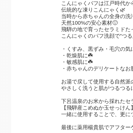
こんにゃくパフは江戸時代か
伝統的な凍りこんにゃく🌿
当時から赤ちゃんの全身の洗
天然100%の安心素材🙂
飛騨の地で育ったセラミドた
こんにゃくのパフ洗顔で”つる肌
・くすみ、黒ずみ・毛穴の気に
・乾燥肌に☘️
・敏感肌に☘️
・赤ちゃんのデリケートなお肌
お湯で戻して使用する自然派
やさしく洗うと肌がつるつるに
下呂温泉のお米から採れたセ
【飛騨産こめぬか玉せっけん
一緒に使用することで、更にツ
最後に薬用楊貴肌でアフターケ