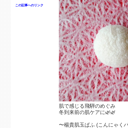
この記事へのリンク
肌で感じる飛騨のめぐみ
冬到来前の肌ケアに🌿🌿
〜楊貴肌玉ぱふ (こんにゃくパ