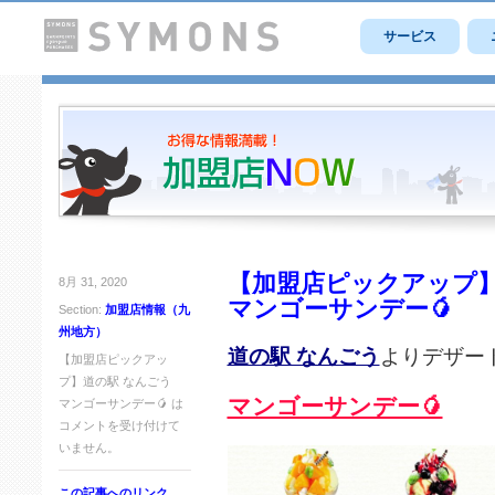
サービス
【加盟店ピックアップ】
8月 31, 2020
マンゴーサンデー🥭
Section:
加盟店情報（九
州地方）
道の駅 なんごう
よりデザー
【加盟店ピックアッ
プ】道の駅 なんごう
マンゴーサンデー🥭
マンゴーサンデー🥭 は
コメントを受け付けて
いません。
この記事へのリンク