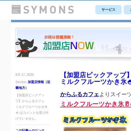
サービス
【加盟店ピックアップ
8月 17, 2020
ミルクフルーツかき氷
Section:
加盟店情報（近
畿地方）
からふるカフェ
よりスイー
【加盟店ピックアッ
プ】からふるカフェ
ミルクフルーツかき氷🥛
ミルクフルーツかき氷
🍧 は
コメントを受け付
けていません。
この記事へのリンク