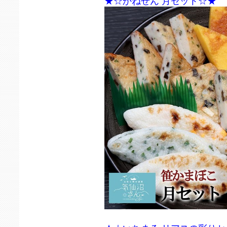
★☆かねせん 月セット☆★