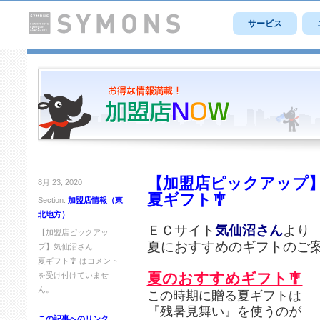
サービス
【加盟店ピックアップ
8月 23, 2020
夏ギフト🎐
Section:
加盟店情報（東
北地方）
ＥＣサイト
気仙沼さん
より
【加盟店ピックアッ
夏におすすめのギフトのご
プ】気仙沼さん
夏ギフト🎐 は
コメント
夏のおすすめギフト🎐
を受け付けていませ
ん。
この時期に贈る夏ギフトは
『残暑見舞い』を使うのが
この記事へのリンク