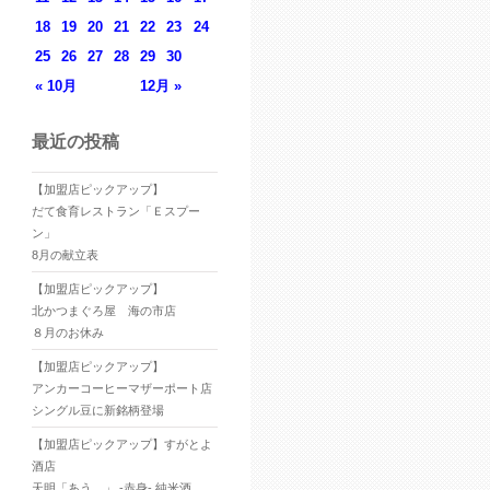
18
19
20
21
22
23
24
25
26
27
28
29
30
« 10月
12月 »
最近の投稿
【加盟店ピックアップ】
だて食育レストラン「Ｅスプー
ン」
8月の献立表
【加盟店ピックアップ】
北かつまぐろ屋 海の市店
８月のお休み
【加盟店ピックアップ】
アンカーコーヒーマザーポート店
シングル豆に新銘柄登場
【加盟店ピックアップ】すがとよ
酒店
天明「あう。」 -赤身- 純米酒