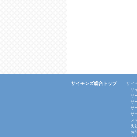
サイモンズ総合トップ
サイ
サ
サ
サ
サ
サ
ス
失
お