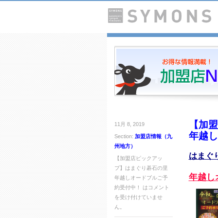
【加盟
11月 8, 2019
年越し
Section:
加盟店情報（九
州地方）
はまぐ
【加盟店ピックアッ
プ】はまぐり碁石の里
年越し
年越しオードブルご予
約受付中！ は
コメント
を受け付けていませ
ん。