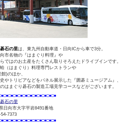
碁石の里
は、東九州自動車道・日向ICから車で3分。
向市名物の『はまぐり料理』や
らではのお土産をたくさん取りそろえたドライブインです。
蛤（はまぐり）料理専門レストランや
産館)のほか、
史やトリビアなどをパネル展示した『囲碁ミュージアム』、
のはまぐり碁石の製造工場見学コースなどがございます。
□■□■□■□■□■□■□■□■□■□■□■□■
碁石の里
県日向市大字平岩8491番地
-54-7373
□■□■□■□■□■□■□■□■□■□■□■□■