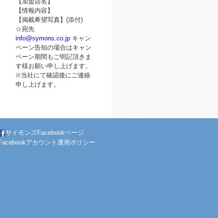
【加盟店名】
【情報内容】
【掲載希望写真】(添付)
☆宛先
info@symons.co.jp
キャン
ペーン告知の場合はキャン
ペーン期間もご明記頂きま
す様お願い申し上げます。
※当社にて確認後にご連絡
申し上げます。
サイモンズFacebookページ
Facebookアカウント運用ポリシー