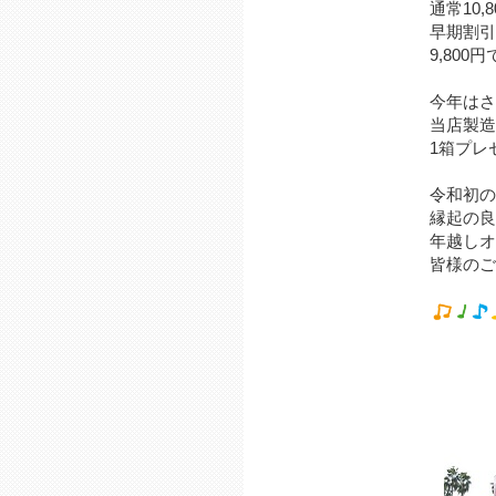
通常10
早期割引
9,80
今年はさ
当店製造
1箱プレ
令和初の
縁起の良
年越しオ
皆様のご