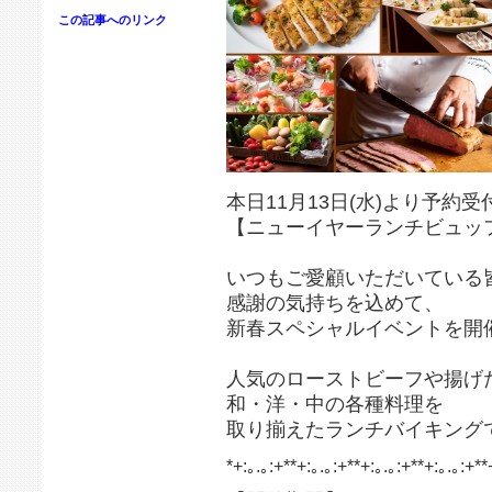
この記事へのリンク
本日11月13日(水)より予約受
【ニューイヤーランチビュッフェ
いつもご愛顧いただいている
感謝の気持ちを込めて、
新春スペシャルイベントを開
人気のローストビーフや揚げ
和・洋・中の各種料理を
取り揃えたランチバイキング
*+:｡.｡:+**+:｡.｡:+**+:｡.｡:+**+:｡.｡:+**