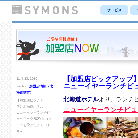
サービス
【加盟店ピックアップ
11月 13, 2019
ニューイヤーランチビュ
Section:
加盟店情報（北
海道地方）
北海道ホテル
より、ランチ
【加盟店ピックアッ
プ】北海道ホテル
ニューイヤーランチビュッ
ニューイヤーランチビ
ュッフェ☆2020 は
コメ
ントを受け付けていま
せん。