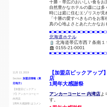
十勝・帯広のおいしい食をお
自然豊かなホテルの森には多
時には庭に住むエゾリスが見
「十勝の愛すべきものをお客
真の心地よさとあたたかなお
■□■□■□■□■□■□■□■□■□■□■□■□
北海道ホテル
北海道帯広市西７条南１
0155-21-0001
■□■□■□■□■□■□■□■□■□■□■□■□
【加盟店ピックアップ】
11月 13, 2019
店
Section:
加盟店情報（東
1周年大感謝祭
北地方）
【加盟店ピックアッ
アンカーコーヒー 内湾店
よ
プ】アンカーコーヒー
す。
内湾店
1周年大感謝祭 は
コメン