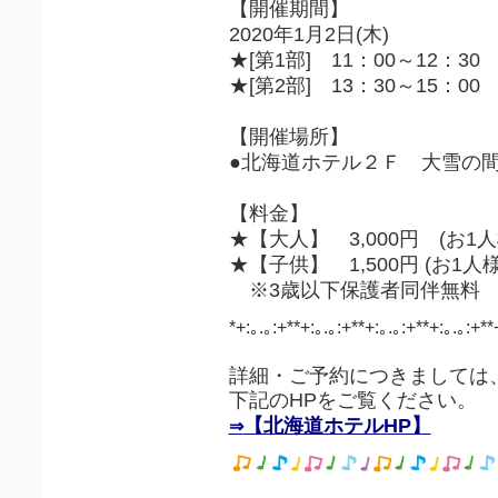
【開催期間】
2020年1月2日(木)
★[第1部] 11：00～12：30
★[第2部] 13：30～15：00
【開催場所】
●北海道ホテル２Ｆ 大雪の
【料金】
★【大人】 3,000円 (お1
★【子供】 1,500円 (お1
※3歳以下保護者同伴無料
*+:｡.｡:+**+:｡.｡:+**+:｡.｡:+**+:｡.｡:+**
詳細・ご予約につきましては
下記のHPをご覧ください。
【北海道ホテルHP】
⇒