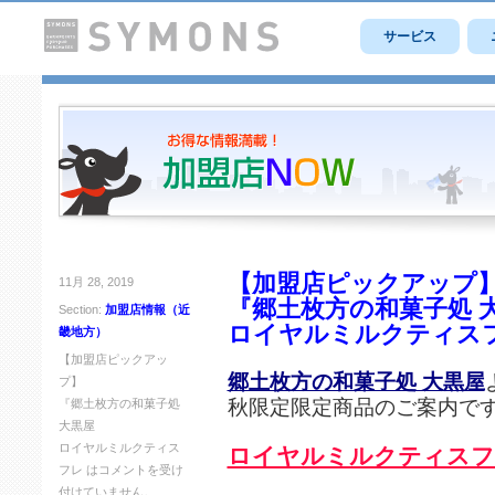
サービス
【加盟店ピックアップ
11月 28, 2019
『郷土枚方の和菓子処 
Section:
加盟店情報（近
ロイヤルミルクティス
畿地方）
【加盟店ピックアッ
郷土枚方の和菓子処 大黒屋
プ】
秋限定限定商品のご案内で
『郷土枚方の和菓子処
大黒屋
ロイヤルミルクティス
ロイヤルミルクティスフ
フレ は
コメントを受け
付けていません。