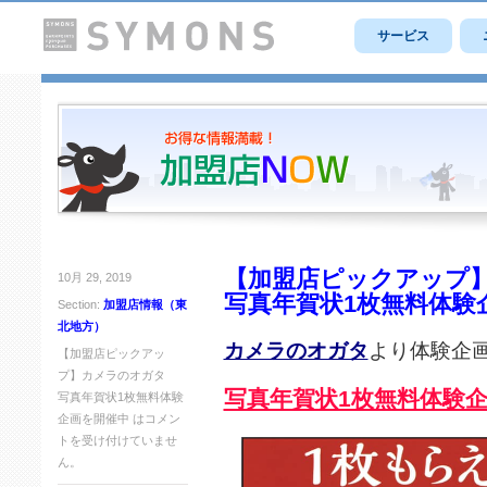
サービス
【加盟店ピックアップ
10月 29, 2019
写真年賀状1枚無料体験
Section:
加盟店情報（東
北地方）
カメラのオガタ
より体験企
【加盟店ピックアッ
プ】カメラのオガタ
写真年賀状1枚無料体験
写真年賀状1枚無料体験
企画を開催中 は
コメン
トを受け付けていませ
ん。