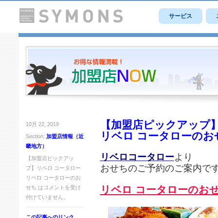
サービス
【加盟店ピックアップ】
10月 22, 2019
リベロ コータローのお
Section:
加盟店情報（近
畿地方）
リベロコータロー
より
【加盟店ピックアッ
おせちのご予約のご案内で
プ】リベロ コータロー
リベロ コータローのお
リベロ コータローのお
せち は
コメントを受け
付けていません。
この記事へのリンク