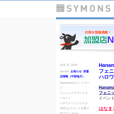
Han
10月 27, 2019
フェニ
Section:
お知らせ
,
加盟
ハロワ
店情報（中部地方）
Hanamaruポイントカー
Hana
ド
フェニ
フェニックスブースタ
イベン
ーカード
ハロワイーンフェスタ
はなま
2019 は
コメントを受け
付けていません。