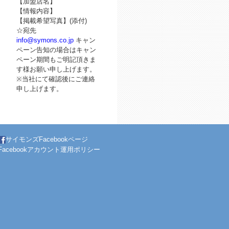
【加盟店名】
【情報内容】
【掲載希望写真】(添付)
☆宛先
info@symons.co.jp
キャン
ペーン告知の場合はキャン
ペーン期間もご明記頂きま
す様お願い申し上げます。
※当社にて確認後にご連絡
申し上げます。
サイモンズFacebookページ
Facebookアカウント運用ポリシー