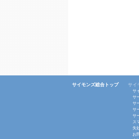
サイモンズ総合トップ
サイ
サ
サ
サ
サ
サ
ス
失
お