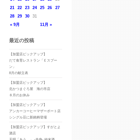
21
22
23
24
25
26
27
28
29
30
31
« 9月
11月 »
最近の投稿
【加盟店ピックアップ】
だて食育レストラン「Ｅスプー
ン」
8月の献立表
【加盟店ピックアップ】
北かつまぐろ屋 海の市店
８月のお休み
【加盟店ピックアップ】
アンカーコーヒーマザーポート店
シングル豆に新銘柄登場
【加盟店ピックアップ】すがとよ
酒店
天明「あう。」 -赤身- 純米酒