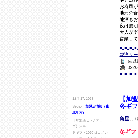
地元漁師
お寿司が
地元の食
地酒もお
夜は照明
大人が楽し
営業して
■□■□■□■
観洋サー
宮城
0226
■□■□■□■
【加盟
12月 17, 2018
冬ギフ
Section:
加盟店情報（東
北地方）
角星
よ
【加盟店ピックアッ
プ】角星
冬ギフト
冬ギフト2018 は
コメン