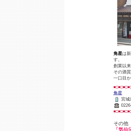
角星
は新
す。
創業以来
その酒質
一口目か
■□■□■□■
角星
宮城
0226
■□■□■□■
その他
「気仙