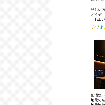
詳しい内
どうぞ、
TEL：02
仙沼魚市
地元の名