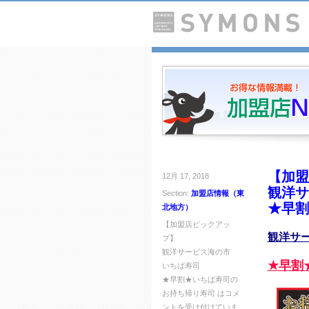
【加盟
12月 17, 2018
観洋サ
Section:
加盟店情報（東
★早割
北地方）
【加盟店ピックアッ
観洋サ
プ】
観洋サービス海の市
★早割
いちば寿司
★早割★いちば寿司の
お持ち帰り寿司 は
コメ
ントを受け付けていま