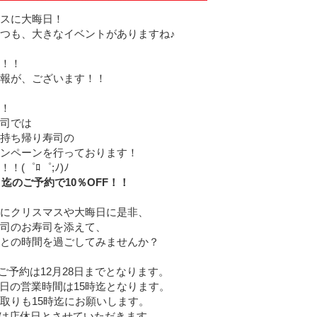
スに大晦日！
つも、大きなイベントがありますね♪
！！
報が、ございます！！
！
司では
持ち帰り寿司の
ンペーンを行っております！
！(゜ﾛ゜;ﾉ)ﾉ
4日迄のご予約で10％OFF！！
にクリスマスや大晦日に是非、
司のお寿司を添えて、
との時間を過ごしてみませんか？
ご予約は12月28日までとなります。
31日の営業時間は15時迄となります。
りも15時迄にお願いします。
日は店休日とさせていただきます。