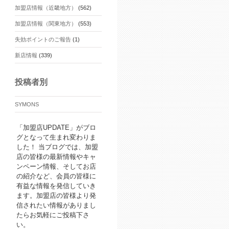
加盟店情報（近畿地方）
(562)
加盟店情報（関東地方）
(553)
失効ポイントのご報告
(1)
新店情報
(339)
投稿者別
SYMONS
「加盟店UPDATE」がブロ
グとなって生まれ変わりま
した！ 当ブログでは、加盟
店の皆様の最新情報やキャ
ンペーン情報、そしてお店
の紹介など、会員の皆様に
有益な情報を発信していき
ます。加盟店の皆様より発
信されたい情報がありまし
たらお気軽にご投稿下さ
い。