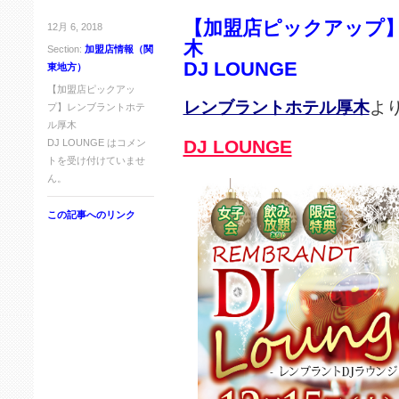
【加盟店ピックアップ
12月 6, 2018
木
Section:
加盟店情報（関
DJ LOUNGE
東地方）
【加盟店ピックアッ
レンブラントホテル厚木
よ
プ】レンブラントホテ
ル厚木
DJ LOUNGE
DJ LOUNGE は
コメン
トを受け付けていませ
ん。
この記事へのリンク