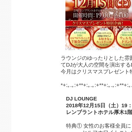
ラウンジのゆったりとした雰
てDJが大人の空間を演出するDJ
今月はクリスマスプレゼント
*+:｡.｡:+**+:｡.｡:+**+:｡.｡:+**+:｡
DJ LOUNGE
2018年12月15日（土）19：0
レンブラントホテル厚木1階
特典① 女性のお客様全員に