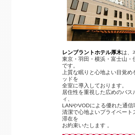
レンブラントホテル厚木
は、
東京・羽田・横浜・富士山・
です。
上質な眠りと心地よい目覚め
ッドを
全室に導入しております。
居住性を重視した広めのバス
ィ、
LANやVODによる優れた通
清潔で心地よいプライベート
滞在を
お約束いたします 。