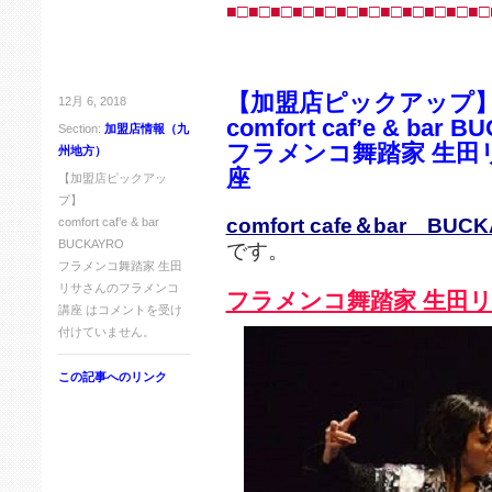
■□■□■□■□■□■□■□■□■□■□■□■□
【加盟店ピックアップ
12月 6, 2018
comfort caf’e & bar 
Section:
加盟店情報（九
フラメンコ舞踏家 生田
州地方）
座
【加盟店ピックアッ
プ】
comfort cafe＆bar BUC
comfort caf’e & bar
BUCKAYRO
です。
フラメンコ舞踏家 生田
リサさんのフラメンコ
フラメンコ舞踏家 生田
講座 は
コメントを受け
付けていません。
この記事へのリンク