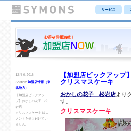
サービス
【加盟店ピックアップ
12月 6, 2018
クリスマスケーキ
Section:
加盟店情報（東
北地方）
おかしの花子 松岩店
より
【加盟店ピックアッ
す。
プ】おかしの花子 松
岩店
クリスマスケーキ
クリスマスケーキ は
コ
メントを受け付けてい
ません。