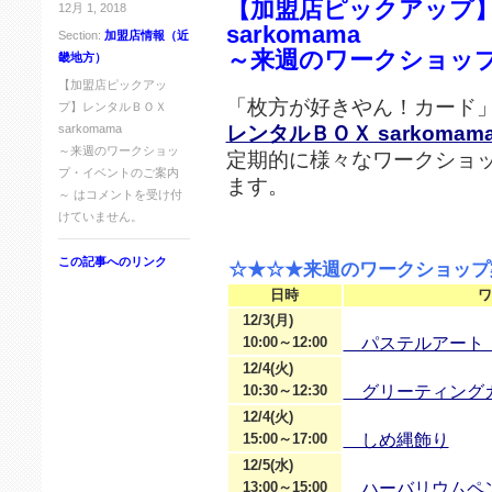
【加盟店ピックアップ
12月 1, 2018
sarkomama
Section:
加盟店情報（近
～来週のワークショッ
畿地方）
【加盟店ピックアッ
「枚方が好きやん！カード
プ】レンタルＢＯＸ
レンタルＢＯＸ sarkomam
sarkomama
～来週のワークショッ
定期的に様々なワークショ
プ・イベントのご案内
ます。
～ は
コメントを受け付
けていません。
この記事へのリンク
☆★☆★来週のワークショップ
日時
ワ
12/3(月)
10:00～12:00
パステルアート「
12/4(火)
10:30～12:30
グリーティングカ
12/4(火)
15:00～17:00
しめ縄飾り
12/5(水)
13:00～15:00
ハーバリウムペ