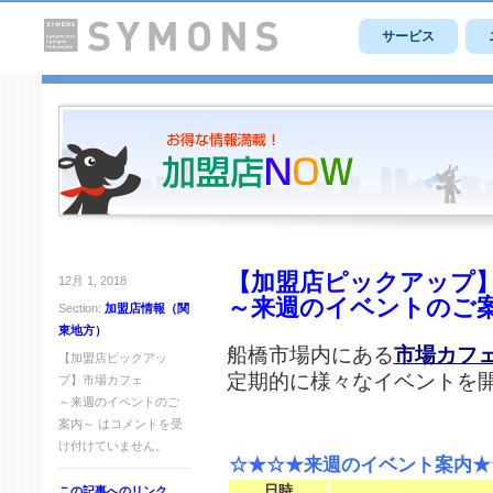
サービス
【加盟店ピックアップ
12月 1, 2018
～来週のイベントのご
Section:
加盟店情報（関
東地方）
船橋市場内にある
市場カフ
【加盟店ピックアッ
定期的に様々なイベントを
プ】市場カフェ
～来週のイベントのご
案内～ は
コメントを受
け付けていません。
☆★☆★来週のイベント案内★
日時
この記事へのリンク