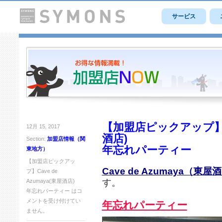
サービス
【加盟店ピックアップ】Cav
12月 15, 2017
酒店)
Section:
加盟店情報（関
年忘れパーティー
東地方）
【加盟店ピックアッ
Cave de Azumaya（東屋
プ】Cave de
す。
Azumaya(東屋酒店)
年忘れパーティー は
コ
メントを受け付けてい
年忘れパーティー
ません。