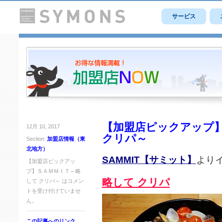
サービス
【加盟店ピックアップ
12月 10, 2017
クリパ～
Section:
加盟店情報（東
北地方）
SAMMIT【サミット】
より
【加盟店ピックアッ
プ】ＳＡＭＭＩＴ～略
略して クリパ
して クリパ～ は
コメン
トを受け付けていませ
ん。
この記事へのリンク