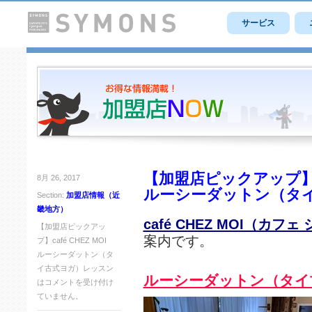
サービス
【加盟店ピックアップ】caf
8月 26, 2017
ルーシーダットン（タ
Section:
加盟店情報（近
畿地方）
café CHEZ MOI（カフ
【加盟店ピックアッ
案内です。
プ】café CHEZ MOI
ルーシーダットン（タ
イ古式ヨガ）レッスン
ルーシーダットン（タイ
は
コメントを受け付け
ていません。