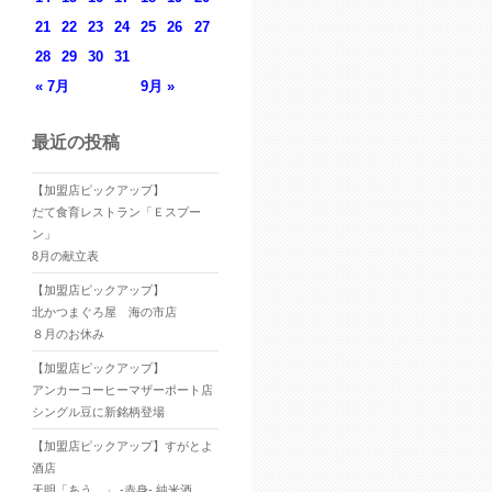
21
22
23
24
25
26
27
28
29
30
31
« 7月
9月 »
最近の投稿
【加盟店ピックアップ】
だて食育レストラン「Ｅスプー
ン」
8月の献立表
【加盟店ピックアップ】
北かつまぐろ屋 海の市店
８月のお休み
【加盟店ピックアップ】
アンカーコーヒーマザーポート店
シングル豆に新銘柄登場
【加盟店ピックアップ】すがとよ
酒店
天明「あう。」 -赤身- 純米酒