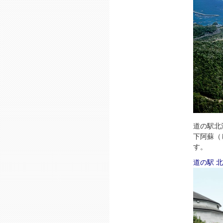
道の駅北
下阿蘇（
す。
道の駅 北