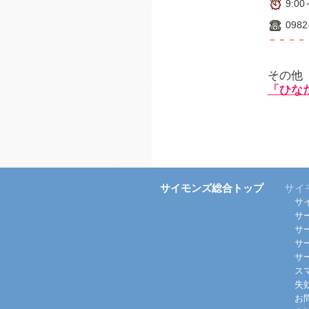
9:00
0982
－－－－
その他
「ひな
サイモンズ総合トップ
サイ
サ
サ
サ
サ
サ
ス
失
お