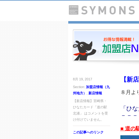
【新店
8月 19, 2017
Section:
加盟店情報（九
８月よ
州地方）
,
新店情報
【新店情報】宮崎県・
ひなたカード「道の駅
「ひな
北浦」 は
コメントを受
－－－
け付けていません。
■ 道の
この記事へのリンク