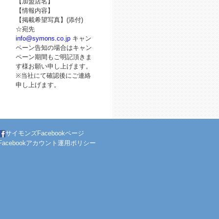
【加盟店名】
【情報内容】
【掲載希望写真】(添付)
☆宛先
info@symons.co.jp
キャン
ペーン告知の場合はキャン
ペーン期間もご明記頂きま
す様お願い申し上げます。
※当社にて確認後にご連絡
申し上げます。
サイモンズFacebookページ
Facebookアカウント運用ポリシー