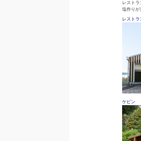
レストラ
塩作りが
レストラ
ケビン