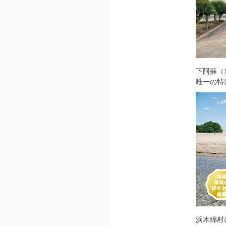
下阿蘇（
唯一の特
浜木綿村