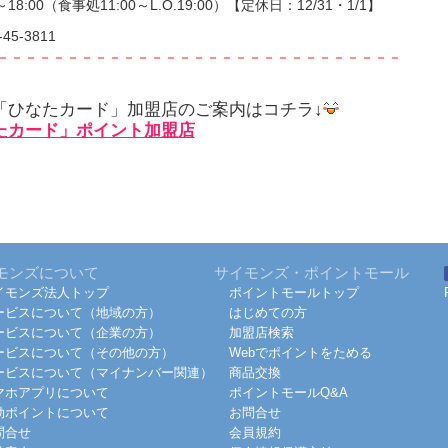
～18:00（食事処11:00～L.O.19:00）【定休日：12/31・1/1】
-45-3811
－－－－－－－－－－－－－－－－－－－－－－－－－－－－－
「ひなたカード」加盟店のご案内はコチラ↓
たカード」ポイント加盟店
モンズについて
サイモンズ・ポイントモール
イモンズ法人トップ
ポイントモールトップ
ービスについて（地域の方）
はじめての方
ービスについて（企業の方）
加盟店検索
ービスについて（その他の方）
Webでポイントをためる
ービスについて（マイナンバー関連）
商品交換
マホアプリについて
ポイントモールQ&A
効ポイントについて
お問合せ
問合せ
会員規約