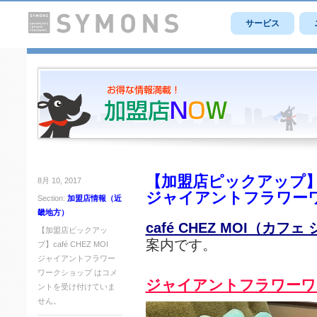
サービス
【加盟店ピックアップ】caf
8月 10, 2017
ジャイアントフラワー
Section:
加盟店情報（近
畿地方）
café CHEZ MOI（カフ
【加盟店ピックアッ
案内です。
プ】café CHEZ MOI
ジャイアントフラワー
ワークショップ は
コメ
ジャイアントフラワーワ
ントを受け付けていま
せん。