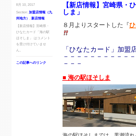
【新店情報】宮崎県・
8月 10, 2017
しま」
Section:
加盟店情報（九
州地方）
,
新店情報
８月よりスタートした『
ひ
【新店情報】宮崎県・
ひなたカード「海の駅
ほそしま」 は
コメント
を受け付けていませ
「ひなたカード」加盟店
ん。
－－－－－－－－－－－
－－－
この記事へのリンク
■ 海の駅ほそしま
海の駅ほそしまでは、黒潮流れ